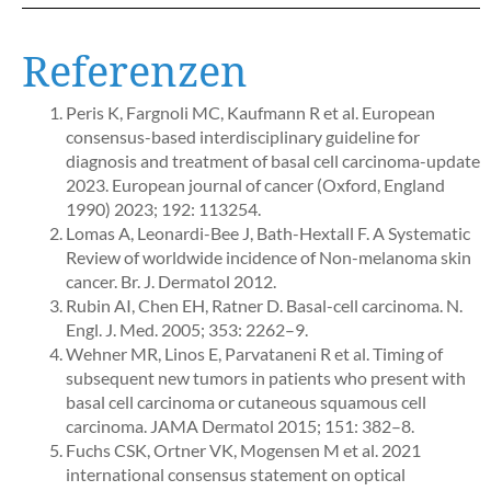
Referenzen
Peris K, Fargnoli MC, Kaufmann R et al. European
consensus-based interdisciplinary guideline for
diagnosis and treatment of basal cell carcinoma-update
2023. European journal of cancer (Oxford, England
1990) 2023; 192: 113254.
Lomas A, Leonardi-Bee J, Bath-Hextall F. A Systematic
Review of worldwide incidence of Non-melanoma skin
cancer. Br. J. Dermatol 2012.
Rubin AI, Chen EH, Ratner D. Basal-cell carcinoma. N.
Engl. J. Med. 2005; 353: 2262–9.
Wehner MR, Linos E, Parvataneni R et al. Timing of
subsequent new tumors in patients who present with
basal cell carcinoma or cutaneous squamous cell
carcinoma. JAMA Dermatol 2015; 151: 382–8.
Fuchs CSK, Ortner VK, Mogensen M et al. 2021
international consensus statement on optical