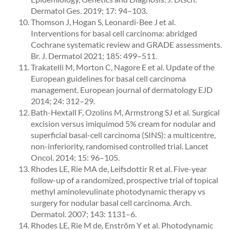
Dermatol Ges. 2019; 17: 94–103.
Thomson J, Hogan S, Leonardi-Bee J et al.
Interventions for basal cell carcinoma: abridged
Cochrane systematic review and GRADE assessments.
Br. J. Dermatol 2021; 185: 499–511.
Trakatelli M, Morton C, Nagore E et al. Update of the
European guidelines for basal cell carcinoma
management. European journal of dermatology EJD
2014; 24: 312–29.
Bath-Hextall F, Ozolins M, Armstrong SJ et al. Surgical
excision versus imiquimod 5% cream for nodular and
superficial basal-cell carcinoma (SINS): a multicentre,
non-inferiority, randomised controlled trial. Lancet
Oncol. 2014; 15: 96–105.
Rhodes LE, Rie MA de, Leifsdottir R et al. Five-year
follow-up of a randomized, prospective trial of topical
methyl aminolevulinate photodynamic therapy vs
surgery for nodular basal cell carcinoma. Arch.
Dermatol. 2007; 143: 1131–6.
Rhodes LE, Rie M de, Enström Y et al. Photodynamic