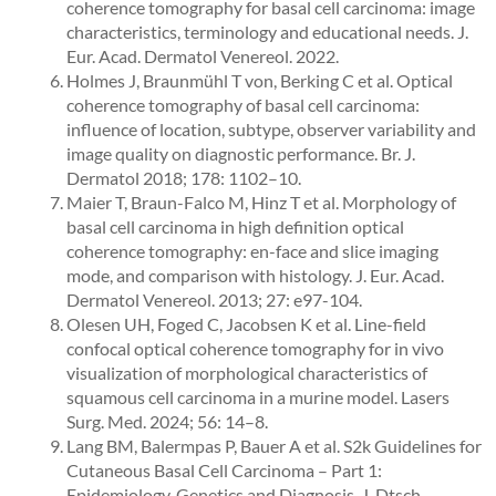
coherence tomography for basal cell carcinoma: image
characteristics, terminology and educational needs. J.
Eur. Acad. Dermatol Venereol. 2022.
Holmes J, Braunmühl T von, Berking C et al. Optical
coherence tomography of basal cell carcinoma:
influence of location, subtype, observer variability and
image quality on diagnostic performance. Br. J.
Dermatol 2018; 178: 1102–10.
Maier T, Braun-Falco M, Hinz T et al. Morphology of
basal cell carcinoma in high definition optical
coherence tomography: en-face and slice imaging
mode, and comparison with histology. J. Eur. Acad.
Dermatol Venereol. 2013; 27: e97-104.
Olesen UH, Foged C, Jacobsen K et al. Line-field
confocal optical coherence tomography for in vivo
visualization of morphological characteristics of
squamous cell carcinoma in a murine model. Lasers
Surg. Med. 2024; 56: 14–8.
Lang BM, Balermpas P, Bauer A et al. S2k Guidelines for
Cutaneous Basal Cell Carcinoma – Part 1:
Epidemiology, Genetics and Diagnosis. J. Dtsch.