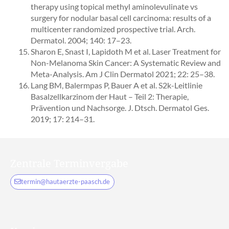
therapy using topical methyl aminolevulinate vs
surgery for nodular basal cell carcinoma: results of a
multicenter randomized prospective trial. Arch.
Dermatol. 2004; 140: 17–23.
Sharon E, Snast I, Lapidoth M et al. Laser Treatment for
Non-Melanoma Skin Cancer: A Systematic Review and
Meta-Analysis. Am J Clin Dermatol 2021; 22: 25–38.
Lang BM, Balermpas P, Bauer A et al. S2k-Leitlinie
Basalzellkarzinom der Haut – Teil 2: Therapie,
Prävention und Nachsorge. J. Dtsch. Dermatol Ges.
2019; 17: 214–31.
Zentrale Terminvergabe
termin@hautaerzte-paasch.de