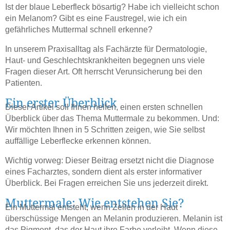
Ist der blaue Leberfleck bösartig? Habe ich vielleicht schon
ein Melanom? Gibt es eine Faustregel, wie ich ein
gefährliches Muttermal schnell erkenne?
In unserem Praxisalltag als Fachärzte für Dermatologie,
Haut- und Geschlechtskrankheiten begegnen uns viele
Fragen dieser Art. Oft herrscht Verunsicherung bei den
Patienten.
Ein erster Überblick
Dieser Artikel soll Ihnen helfen, einen ersten schnellen
Überblick über das Thema Muttermale zu bekommen. Und:
Wir möchten Ihnen in 5 Schritten zeigen, wie Sie selbst
auffällige Leberflecke erkennen können.
Wichtig vorweg: Dieser Beitrag ersetzt nicht die Diagnose
eines Facharztes, sondern dient als erster informativer
Überblick. Bei Fragen erreichen Sie uns jederzeit direkt.
Muttermale: Wie entstehen Sie?
Ein Muttermal entsteht, wenn Zellen in der Haut
überschüssige Mengen an Melanin produzieren. Melanin ist
das Pigment, das der Haut ihre Farbe verleiht. Wenn diese